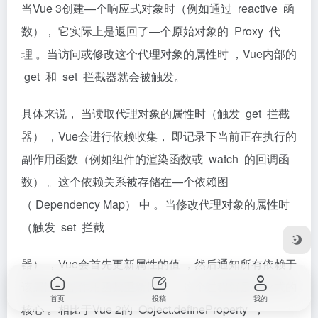
当Vue 3创建—个响应式对象时（例如通过 reactive 函
数）， 它实际上是返回了—个原始对象的 Proxy 代
理 。当访问或修改这个代理对象的属性时 ，Vue内部的
get 和 set 拦截器就会被触发。
具体来说， 当读取代理对象的属性时（触发 get 拦截
器） ，Vue会进行依赖收集， 即记录下当前正在执行的
副作用函数（例如组件的渲染函数或 watch 的回调函
数） 。这个依赖关系被存储在—个依赖图
（ Dependency Map） 中 。当修改代理对象的属性时
（触发 set 拦截
器） ，Vue会首先更新属性的值 ，然后通知所有依赖于
该属性的副作用函数重新执行 。这个过程就是响应式的
首页
投稿
我的
核心 。相比于Vue 2的 Object.deﬁneProperty ，