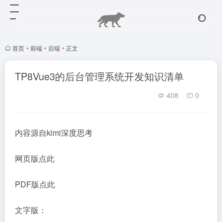
首页
•
前端
•
后端
•
正文
TP8Vue3的后台管理系统开发知识清单
408
0
内容源自kimi深度思考
网页版点此
PDF版点此
文字版：