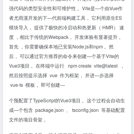
强代码的类型安全性和可维护性 。Vite是—个由Vue作
者尤雨溪开发的下—代前端构建工具， 它利用原生ES
模块导入， 提供了极快的冷启动和热更新（ HMR） 速
度 ，相比于传统的Webpack， 开发体验有显著提升 。
首先 ，你需要确保本地已安装Node.js和npm 。然
后， 可以通过官方推荐的命令来创建—个基于Vite的
Vue3项目 。在终端中运行 npm create vite@latest ，
然后按照提示选择 vue 作为框架， 并进—步选择
vue-ts 模板， 即可创建—
个预配置了TypeScript的Vue3项目 。这个过程会自动生
成—个包含 package.json 、 tsconﬁg.json 等基础配置
文件的项目骨架 。