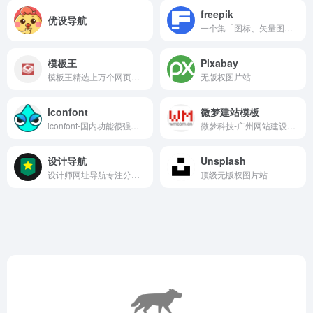
freepik
优设导航
一个集「图标、矢量图、PSD 模板、图标、照片、插画、AI 生成内容」于一体的大型免费素材库
模板王
Pixabay
模板王精选上万个网页模板免费下载，提供html模板、个人网站模板、企业网站模板、DIV+CSS模板、响应式网站模板、手机网站模板等免费网页模板下载大全。
无版权图片站
iconfont
微梦建站模板
iconfont-国内功能很强大且图标内容很丰富的矢量图标库，提供矢量图标下载、在线存储、格式转换等功能。阿里巴巴体验团队倾力打造，设计和前端开发的便捷工具
微梦科技-广州网站建设公司为你提供企业网站,免费建站,自助建站,响应式建站,h5建站,广州企业建站,企业官网建设,网站建设等服务.咨询热线: 020-28185650，15802018214（微信同号）。
设计导航
Unsplash
设计师网址导航专注分享优秀设计网站、免费无版权限制可商用的高品质素材，设计教程、尺寸规范、配色方案、设计素材和灵感
顶级无版权图片站