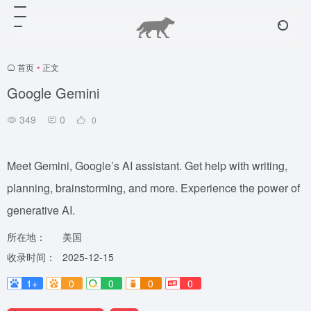
首页
•
正文
‎Google Gemini
349
0
0
Meet Gemini, Google’s AI assistant. Get help with writing,
planning, brainstorming, and more. Experience the power of
generative AI.
所在地：
美国
收录时间：
2025-12-15
1+
0
0
0
0