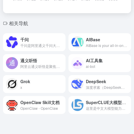
相关导航
千问
AIBase
千问是阿里通义千问大模型打造的AI对话助手，通义千问支持问答、写作、代码、翻译、录音、PPT创作、文档处理、音视频速读。
AIBase is your all-in-one hub for navigating the exciting world of artificial intelligence. Dive into cutting-edge AI news, explore lucrative AI opportunities, master the craft with our in-depth tutorials, discover innovative AI products, and bring your ideas to life on our robust development platform. Whether you&#x27;re an AI enthusiast or a seasoned pro, AIBase equips you with the knowledge and tools to thrive in the AI revolution and contribute to the journey towards Artificial General Intelligence (AGI)
通义听悟
AI工具集
阿里云通义听悟是聚焦音视频内容的工作学习AI助手，依托大模型，帮助用户记录、整理和分析音视频内容，体验用大模型做音视频笔记、整理会议记录。
ai-bot
Grok
DeepSeek
x
深度求索（DeepSeek），成立于2023年，专注于研究世界领先的通用人工智能底层模型与技术，挑战人工智能前沿性难题。基于自研训练框架、自建智算集群和万卡算力等资源，深度求索团队仅用半年时间便已发布并开源多个百亿级参数大模型，如DeepSeek-LLM通用大语言模型、DeepSeek-Coder代码大模型，并在2024年1月率先开源国内首个MoE大模型（DeepSeek-MoE），各大模型在公开评测榜单及真实样本外的泛化效果均有超越同级别模型的出色表现。和 DeepSeek AI 对话，轻松接入 API。
OpenClaw Skill文档
SuperCLUE大模型测评
OpenClaw - OpenClaw
这里是中文大模型能力对比的权威平台,为您提供全面、客观的大模型性能评估和排行榜单。SuperCLUE是独立、领先的中文通用大模型综合性测评基准，涵盖通用、文本、多模态、推理、Agent、AI应用及性能系列，为产业与学术研究提供重要参考。