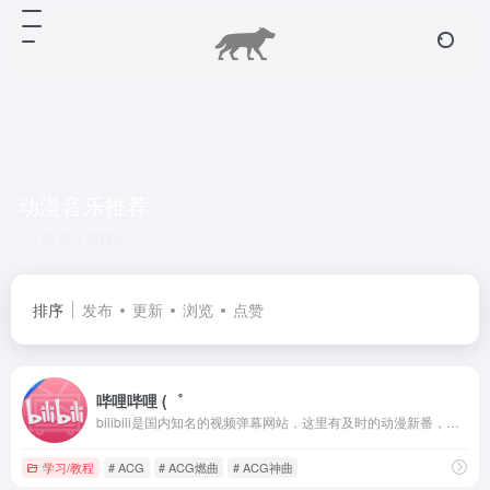
动漫音乐推荐
共 1 篇网址
排序
发布
更新
浏览
点赞
哔哩哔哩 (゜
bilibili是国内知名的视频弹幕网站，这里有及时的动漫新番，活跃的ACG氛围，有创意的Up主。大家可以在这里找到许多欢乐。
学习/教程
# ACG
# ACG燃曲
# ACG神曲