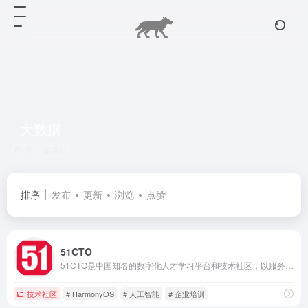
大数据
共 1 篇网址
排序
发布
更新
浏览
点赞
51CTO
51CTO是中国知名的数字化人才学习平台和技术社区，以服务一亿数字化人才职业成长为己任，对中国数千万数字化人才拥有强大的影响力和服务能力。通过技术社区、技术博客和新媒体矩阵等综合产品服务体系，凝聚了2000万+IT技术人员、50万+位技术博主和近千家IT公司的CTO；通过丰富且高质量的IT技术在线教育资源，完整覆盖就业培训、在职提升、认证考试等职业教育领域，分别打造企业培训、个人提升创新产品矩阵，服务IT人才成长。同时，作为华为鸿蒙操作系统合作伙伴，51CTO承担了鸿蒙官方技术社区的运营，全力服务于鸿蒙开发者生态。
技术社区
# HarmonyOS
# 人工智能
# 企业培训