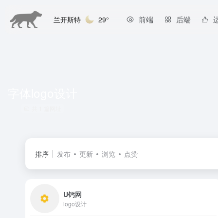
前端
后端
兰开斯特
29°
字体logo设计
共 1 篇网址
排序
发布
更新
浏览
点赞
U钙网
logo设计