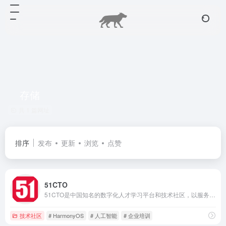
存储
共 1 篇网址
排序
发布
更新
浏览
点赞
51CTO
51CTO是中国知名的数字化人才学习平台和技术社区，以服务一亿数字化人才职业成长为己任，对中国数千万数字化人才拥有强大的影响力和服务能力。通过技术社区、技术博客和新媒体矩阵等综合产品服务体系，凝聚了2000万+IT技术人员、50万+位技术博主和近千家IT公司的CTO；通过丰富且高质量的IT技术在线教育资源，完整覆盖就业培训、在职提升、认证考试等职业教育领域，分别打造企业培训、个人提升创新产品矩阵，服务IT人才成长。同时，作为华为鸿蒙操作系统合作伙伴，51CTO承担了鸿蒙官方技术社区的运营，全力服务于鸿蒙开发者生态。
技术社区
# HarmonyOS
# 人工智能
# 企业培训