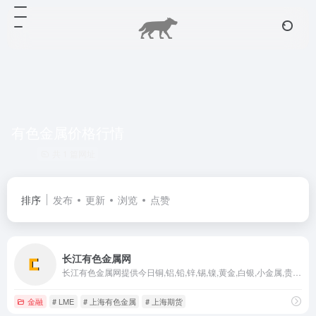
有色金属价格行情
共 1 篇网址
排序
发布
更新
浏览
点赞
长江有色金属网
长江有色金属网提供今日铜,铝,铅,锌,锡,镍,黄金,白银,小金属,贵金属,废旧金属,炉料,不锈钢,铁合金,稀土等有色金属最新价格行情，包括lme,上海期货,长江现货,长江有色金属,广东南储等市场期货现货交易价格和历史金属价格走势图；有色金属企业品牌宣传、发布和获取商机的重要途径，有色金属企业采购批发首选网站
金融
# LME
# 上海有色金属
# 上海期货