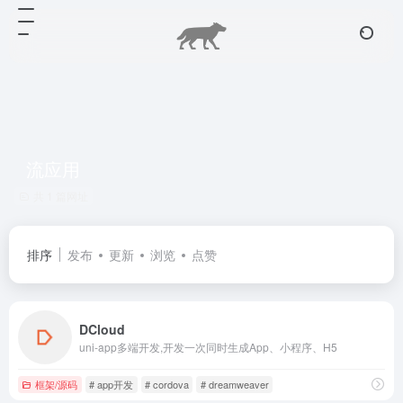
流应用
共 1 篇网址
排序
发布
更新
浏览
点赞
DCloud
uni-app多端开发,开发一次同时生成App、小程序、H5
框架/源码
# app开发
# cordova
# dreamweaver