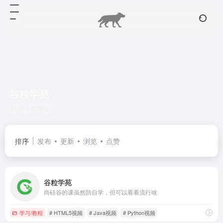
谷粒学苑
共 1 篇网址
排序
发布
更新
浏览
点赞
谷粒学苑
尚硅谷的课虽然防自学，但可以看看流行啥
学习/教程
# HTML5视频
# Java视频
# Python视频