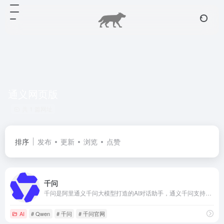
通义网页版
共 1 篇网址
排序
发布
更新
浏览
点赞
千问
千问是阿里通义千问大模型打造的AI对话助手，通义千问支持问答、写作、代码、翻译、录音、PPT创作、文档处理、音视频速读。
AI
# Qwen
# 千问
# 千问官网