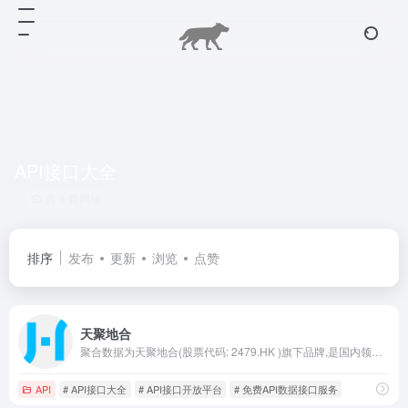
API接口大全
共 1 篇网址
排序
发布
更新
浏览
点赞
天聚地合
聚合数据为天聚地合(股票代码: 2479.HK )旗下品牌,是国内领先的综合数据服务平台,以严选安全数据源为核心优势,为互联网企业提供短信服务,身份核验,银行卡核验,企业信息核验等热门API数据接口。天聚地合(苏州)科技有限公司作为AI数据服务商,致力于通过隐私计算,区块链,AI大模型等数据技术,为企业和政府机构提供AI数据及政务AI解决方案,为数字经济发展注入新动能。
API
# API接口大全
# API接口开放平台
# 免费API数据接口服务