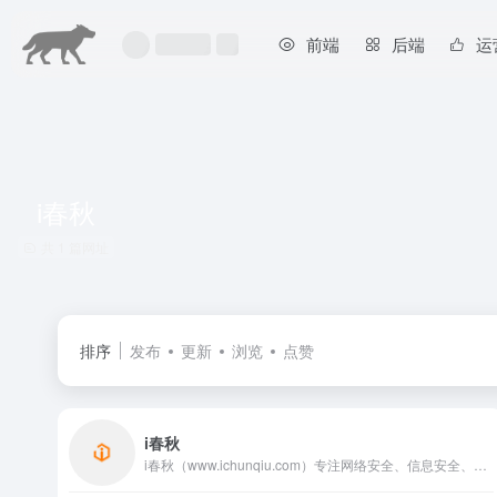
前端
后端
运
i春秋
共 1 篇网址
排序
发布
更新
浏览
点赞
i春秋
i春秋（www.ichunqiu.com）专注网络安全、信息安全、白帽子技术的在线学习，实训平台。CISP持续教育培训平台,致力于为网络安全、信息安全、白帽子技术爱好者提供便捷,优质的视频教程,学习社区,在线实验评测、SRC部落等在线学习产品和服务,涵盖Web安全、漏洞分析、Android安全、iOS安全、企业安全等权威专业视频教程