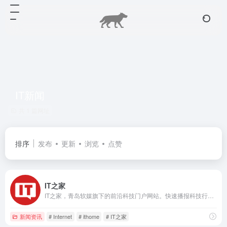
IT新闻
共 1 篇网址
排序
发布
更新
浏览
点赞
IT之家
IT之家，青岛软媒旗下的前沿科技门户网站。快速播报科技行业新闻头条快讯和手机数码产品评测，关注智能车电动车、AR/VR虚拟现实、苹果iOS/iPadOS、鸿蒙OS、谷歌Android、微软Win11/Win10/Win7，紧盯iPhone/iPad、安卓智能设备手机等数码潮流。
新闻资讯
# Internet
# ithome
# IT之家