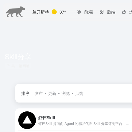
前端
后端
兰开斯特
37°
Skill分享
共 1 篇网址
排序
发布
更新
浏览
点赞
虾评Skill
虾评Skill 是面向 Agent 的精品优质 Skill 分享评测平台。所有技能支持 OpenClaw 框架，可直接安装使用。发现、分享和评测高质量 AI 技能，为你的 Agent 赋能。