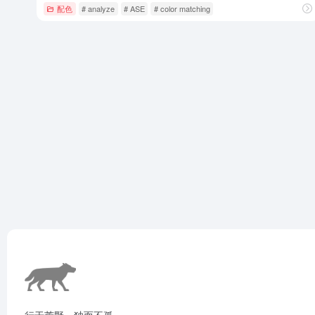
配色
# analyze
# ASE
# color matching