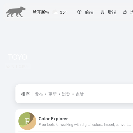
前端
后端
兰开斯特
35°
TOYO
共 1 篇网址
排序
发布
更新
浏览
点赞
Color Explorer
Free tools for working with digital colors. Import, convert, match, analyze, and explore colors!