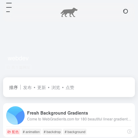
webdev
共 1 篇网址
排序
发布
更新
浏览
点赞
Fresh Background Gradients
Come to WebGradients.com for 180 beautiful linear gradients in CSS3, Photoshop and Sketch. This collection is curated by top designers and totally free.
配色
# animation
# backdrop
# background