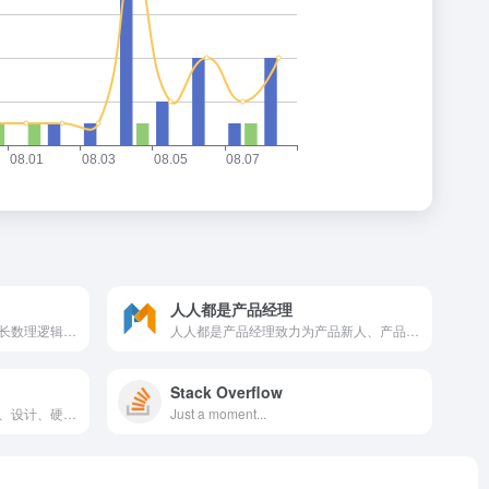
人人都是产品经理
支持多轮工具调用与思考，擅长数理逻辑难题，让搜索更广更准，帮你把想法化为清晰、富于创意、可用性高的文字与代码
人人都是产品经理致力为产品新人、产品经理等广大产品爱好者打造一个良好的学习交流平台。深度剖析国内外互联网业内动态，分享产品设计、交互设计、视觉设计、用户体验设计、产品运营、用户增长、私域运营、小红书运营、视频号运营、抖音运营、产品市场和项目管理等专业产品知识。
Stack Overflow
创意工作者的社区。讨论编程、设计、硬件、游戏等令人激动的话题。
Just a moment...