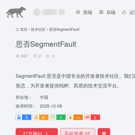
前端
后端
运
首页
•
技术社区
•
思否SegmentFault
思否SegmentFault
361
0
0
SegmentFault 思否是中国专业的开发者技术社
形态，为开发者提供纯粹、高质的技术交流平台。
所在地：
中国
收录时间：
2025-12-08
3
4-
1
1+
2
打开网站
手机查看