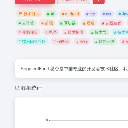
技术社区
# AI
# android
# cto
# ios
# Ja
# 云计算
# 前端
# 区块链
# 后端
# 在线编程
# 开源项目
# 思否
# 技术博客
# 技术号
# 技术
# 技术问答社区
# 程序员
# 编程
# 软件开发
# 
SegmentFault 思否是中国专业的开发者技
数据统计