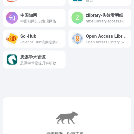
中国知网
zlibrary-失效看明细
中国知网知识发现网络平台—面向海内外读者提供中国学术文献、外文文献、学位论文、报纸、会议、年鉴、工具书等各类资源统一检索、统一导航、在线阅读和下载服务。涵盖基础科学、文史哲、工程科技、社会科学、农业、经济与管理科学、医药卫生、信息科技等十大领域。
https://library-access.sk/
Sci-Hub
Open Access Library
Science Hub镜像提供2024年最新免费文章论文下载链接
Open Access Library (www.oalib.com) is an academic search engine and publisher. You can download research papers for free and submit your paper to it. It is a shared academic database.
思谋学术资源
思谋学术是提升科研效率的常用工具，自动检测和更新可访问的Google学术镜像网址，并提供学术资源导航，包括论文、电子书等文献的免费下载通道。
行于荒野，独而不孤。