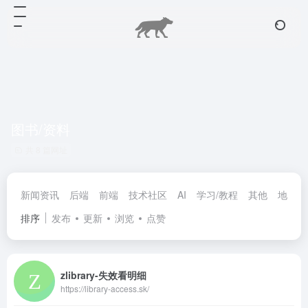
图书/资料
共 8 篇网址
新闻资讯
后端
前端
技术社区
AI
学习/教程
其他
地图
排序
发布
更新
浏览
点赞
zlibrary-失效看明细
https://library-access.sk/