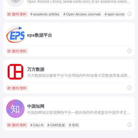
Open Access Library (www.oalib.com) is an academic search engine and publisher. You can download research papers for free and submit your paper to it. It is a shared academic database.
图书/资料
# academic articles
# Open Access Journals
# open access library
eps数据平台
图书/资料
万方数据
万方数据知识服务平台与全球国内外30余家大型数据库集成商、出版商、公益机构达成战略合作，整合数亿条全球优质学术资源，集成期刊、学位、会议、专利、科技报告、成果、标准、法规、地方志、视频等十余种学术资源类型。平台基于先进的人工智能技术，打造涵盖资源发现、学术不端检测、学术分析、学科选题以及知识管理等领域的智能化平台与工具，为用户提供海量资源的统一检索发现和获取、学术科研的全流程服务，帮助用户精准的发现知识、便捷的获取知识、更愉悦的创造知识。
图书/资料
中国知网
中国知网知识发现网络平台—面向海内外读者提供中国学术文献、外文文献、学位论文、报纸、会议、年鉴、工具书等各类资源统一检索、统一导航、在线阅读和下载服务。涵盖基础科学、文史哲、工程科技、社会科学、农业、经济与管理科学、医药卫生、信息科技等十大领域。
图书/资料
# CAJ-N
# CNKI首发
# 专利