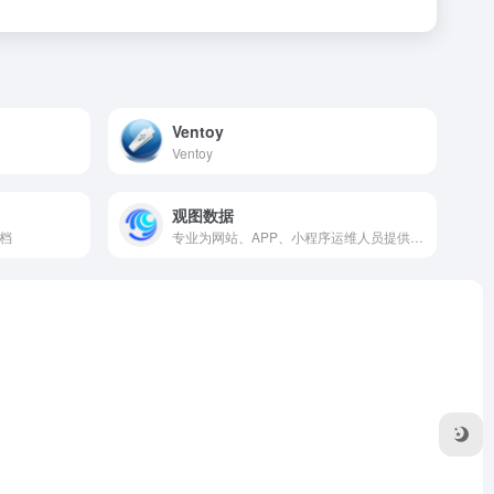
Ventoy
Ventoy
观图数据
文档
专业为网站、APP、小程序运维人员提供实用的查询探测工具，如多地区ping测试、在线拨测、探测、多地区tcping测试、网站测速（HTTP测速）、CDN命中查询、API测速、路由追踪、在线MTR 、DNS查询、丢包测试等服务。