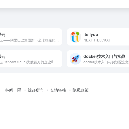
里云
itellyou
阿里云——阿里巴巴集团旗下全球领先的云计算及人工智能科技公司之一。提供全栈云服务，包括弹性计算、高性能数据库、网络与存储方案，以及AI大模型、向量检索、大数据分析等智能化能力。依托飞天云计算操作系统与全球基础设施，支持企业构建高可用架构，定制基于场景的行业解决方案，免费备案，7×24小时售后支持，助企业无忧上云。
NEXT, ITELLYOU
讯云
docker技术入门与实战
腾讯云(tencent cloud)为数百万的企业和开发者提供安全稳定的云计算服务，涵盖云服务器、云数据库、云存储、视频与CDN、域名注册等全方位云服务和各行业解决方案。
docker技术入门与实战配套
林间一隅
踪迹所向
友情链接
隐私政策