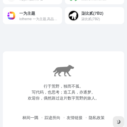
一为主题
柒比贰(7B2)
iotheme 一为主题,高品质的WordPress主题,有导航主题,wp主题,一为api,热搜榜等主题服务
柒比贰(7B2)
行于荒野，独而不孤。
写代码，也思考；造工具，亦逐梦。
欢迎你，偶然路过这片数字荒野的旅人。
林间一隅
踪迹所向
友情链接
隐私政策