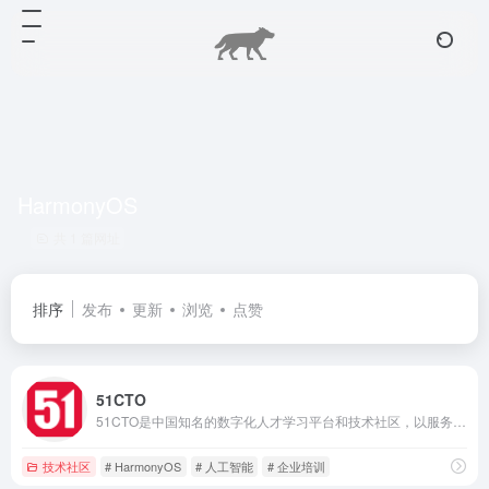
HarmonyOS
共 1 篇网址
排序
发布
更新
浏览
点赞
51CTO
51CTO是中国知名的数字化人才学习平台和技术社区，以服务一亿数字化人才职业成长为己任，对中国数千万数字化人才拥有强大的影响力和服务能力。通过技术社区、技术博客和新媒体矩阵等综合产品服务体系，凝聚了2000万+IT技术人员、50万+位技术博主和近千家IT公司的CTO；通过丰富且高质量的IT技术在线教育资源，完整覆盖就业培训、在职提升、认证考试等职业教育领域，分别打造企业培训、个人提升创新产品矩阵，服务IT人才成长。同时，作为华为鸿蒙操作系统合作伙伴，51CTO承担了鸿蒙官方技术社区的运营，全力服务于鸿蒙开发者生态。
技术社区
# HarmonyOS
# 人工智能
# 企业培训