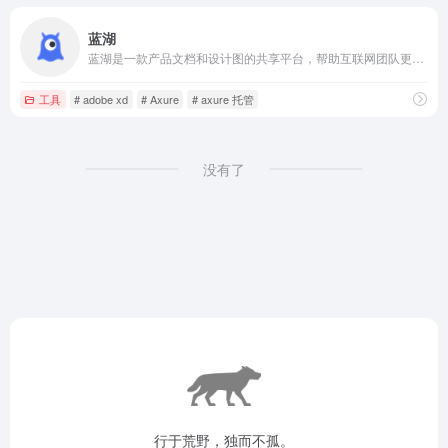
蓝湖
蓝湖是一款产品文档和设计图的共享平台，帮助互联网团队更好地管理文档和设计图。蓝湖可以在线展示Axure，自动生成设计图标注，与团队共享设计图，展示页面之间的跳转关系。蓝湖支持从Sketch、Ps一键共享、在线讨论，而且蓝湖只需简单几步就能将设计图变成一个可以点击的演示原型，蓝湖还支持分享给同事，让他也可以在手机中查看设计效果。蓝湖已经成为新一代产品设计的工作方式。
工具
# adobe xd
# Axure
# axure 托管
没有了
行于荒野，独而不孤。