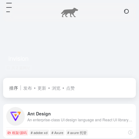
invision
共 2 篇网址
排序
发布
更新
浏览
点赞
Ant Design
An enterprise-class UI design language and React UI library with a set of high-quality React components, one of best React UI library for enterprises
框架/源码
# adobe xd
# Axure
# axure 托管