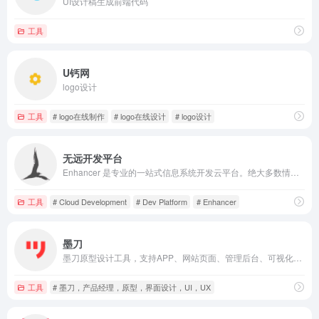
UI设计稿生成前端代码
工具
U钙网
logo设计
工具
# logo在线制作
# logo在线设计
# logo设计
无远开发平台
Enhancer 是专业的一站式信息系统开发云平台。绝大多数情况下，您只需编写 SQL，无需编写代码，即可快速完成各类系统的开发，并且获得可直接部署在您私有环境的应用程序。极大降低您的开发、运维、迭代成本。
工具
# Cloud Development
# Dev Platform
# Enhancer
墨刀
墨刀原型设计工具，支持APP、网站页面、管理后台、可视化大屏、工业HMI、小程序、H5多场景领域原型设计，AI智能生成组件、页面，智能填充，支持执行AI语义化指令，支持团队项目实时协作和管理，金融级数据安全保障，还支持私有化部署，是产品经理、设计师和技术开发团队必备工具。
工具
# 墨刀，产品经理，原型，界面设计，UI，UX