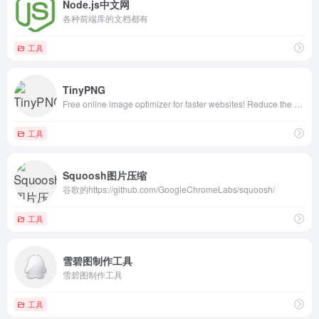
Node.js中文网
各种前端库的文档都有
工具
TinyPNG
Free online image optimizer for faster websites! Reduce the file size of your AVIF, WEBP, JPEG and PNG images while preserving the image quality.
工具
Squoosh图片压缩
谷歌的https://github.com/GoogleChromeLabs/squoosh/
工具
雪碧图制作工具
雪碧图制作工具
工具