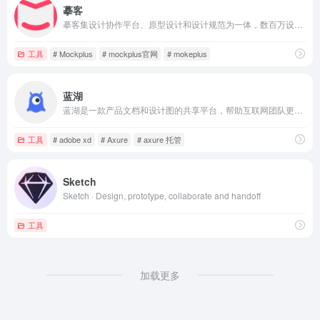
摹客
摹客集设计协作平台、原型设计和设计规范为一体，数百万设计师、产品经理和开发工程师必备设计神器、交互原型、标注切图、文档管理。设计+协作，摹客就够了！
工具
# Mockplus
# mockplus官网
# mokeplus
蓝湖
蓝湖是一款产品文档和设计图的共享平台，帮助互联网团队更好地管理文档和设计图。蓝湖可以在线展示Axure，自动生成设计图标注，与团队共享设计图，展示页面之间的跳转关系。蓝湖支持从Sketch、Ps一键共享、在线讨论，而且蓝湖只需简单几步就能将设计图变成一个可以点击的演示原型，蓝湖还支持分享给同事，让他也可以在手机中查看设计效果。蓝湖已经成为新一代产品设计的工作方式。
工具
# adobe xd
# Axure
# axure 托管
Sketch
Sketch · Design, prototype, collaborate and handoff
工具
加载更多