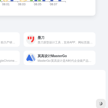
墨刀
pixso是一体化设计协作工具，助力产研设团队制作原型，ui/ux设计，视觉设计，低代码交付时获得更轻松流畅的工作体验，让团队协作更高效。支持sketch，figma格式。
墨刀原型设计工具，支持APP、网站页面、管理后台、可视化大屏、工业HMI、小程序、H5多场景领域原型设计，AI智能生成组件、页面，智能填充，支持执行AI语义化指令，支持团队项目实时协作和管理，金融级数据安全保障，还支持私有化部署，是产品经理、设计师和技术开发团队必备工具。
莫高设计MasterGo
谷歌的https://github.com/GoogleChromeLabs/squoosh/
MasterGo/莫高设计是AI时代企业级产品设计平台，贯穿产品设计研发的全链条在线协作工具,是可协作的在线sketch、国内版figma，提供在线产品设计、原型图制作设计、网页开发设计、产品交互设计、UI和UX设计工具等功能,支持多人实时协作,可快速搭建设计系统,为产品设计师、交互设计师、工程师以及产品经理提供更简单灵活的工作模式。