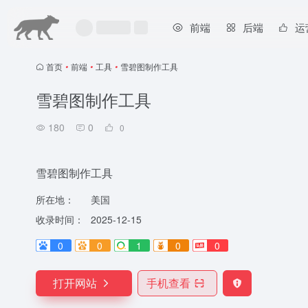
前端
后端
运
首页
•
前端
•
工具
•
雪碧图制作工具
雪碧图制作工具
180
0
0
雪碧图制作工具
所在地：
美国
收录时间：
2025-12-15
0
0
1
0
0
打开网站
手机查看