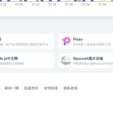
湖
Pixso
蓝湖是一款产品文档和设计图的共享平台，帮助互联网团队更好地管理文档和设计图。蓝湖可以在线展示Axure，自动生成设计图标注，与团队共享设计图，展示页面之间的跳转关系。蓝湖支持从Sketch、Ps一键共享、在线讨论，而且蓝湖只需简单几步就能将设计图变成一个可以点击的演示原型，蓝湖还支持分享给同事，让他也可以在手机中查看设计效果。蓝湖已经成为新一代产品设计的工作方式。
de.js中文网
Squoosh图片压缩
前端库的文档都有
林间一隅
踪迹所向
友情链接
隐私政策