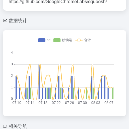
https://github.com/GoogleChromeLabs/squoosh/
数据统计
相关导航