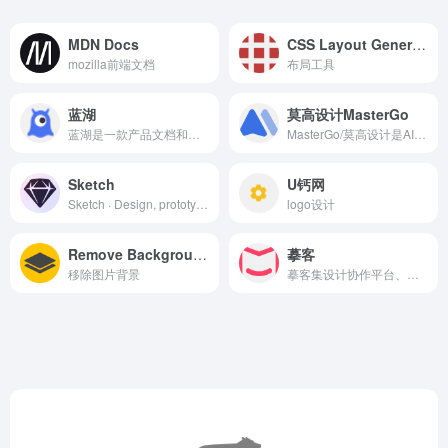
MDN Docs
CSS Layout Generator
mozilla前端文档
布局工具
蓝湖
莫高设计MasterGo
蓝湖是一款产品文档和设计图的共享平台，帮助互联网团队更好地管理文档和设计图。蓝湖可以在线展示Axure，自动生成设计图标注，与团队共享设计图，展示页面之间的跳转关系。蓝湖支持从Sketch、Ps一键共享、在线讨论，而且蓝湖只需简单几步就能将设计图变成一个可以点击的演示原型，蓝湖还支持分享给同事，让他也可以在手机中查看设计效果。蓝湖已经成为新一代产品设计的工作方式。
MasterGo/莫高设计是AI时代企业级产品设计平台，贯穿产品设计研发的全链条在线协作工具,是可协作的在线sketch、国内版figma，提供在线产品设计、原型图制作设计、网页开发设计、产品交互设计、UI和UX设计工具等功能,支持多人实时协作,可快速搭建设计系统,为产品设计师、交互设计师、工程师以及产品经理提供更简单灵活的工作模式。
Sketch
U钙网
Sketch · Design, prototype, collaborate and handoff
logo设计
Remove Background
摹客
移除图片背景
摹客集设计协作平台、原型设计和设计规范为一体，数百万设计师、产品经理和开发工程师必备设计神器、交互原型、标注切图、文档管理。设计+协作，摹客就够了！