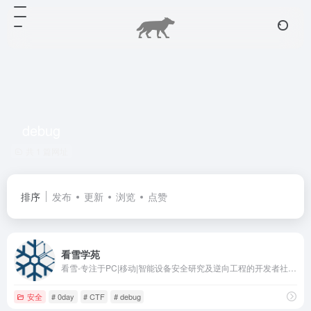
debug
共 1 篇网址
排序
发布
更新
浏览
点赞
看雪学苑
看雪-专注于PC|移动|智能设备安全研究及逆向工程的开发者社区|bbs.pediy.com
安全
# 0day
# CTF
# debug