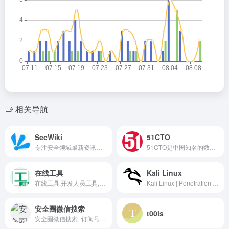
相关导航
SecWiki
51CTO
专注安全领域最新资讯、专题和导航，做高质量聚合与评论
51CTO是中国知名的数字化人才学习平台和技术社区，以服务一亿数字化人才职业成长为己任，对中国数千万数字化人才拥有强大的影响力和服务能力。通过技术社区、技术博客和新媒体矩阵等综合产品服务体系，凝聚了2000万+IT技术人员、50万+位技术博主和近千家IT公司的CTO；通过丰富且高质量的IT技术在线教育资源，完整覆盖就业培训、在职提升、认证考试等职业教育领域，分别打造企业培训、个人提升创新产品矩阵，服务IT人才成长。同时，作为华为鸿蒙操作系统合作伙伴，51CTO承担了鸿蒙官方技术社区的运营，全力服务于鸿蒙开发者生态。
在线工具
Kali Linux
在线工具,开发人员工具,代码格式化、压缩、加密、解密,下载链接转换,json格式化,正则测试工具,favicon在线制作,字帖工具,中文简繁体转换,迅雷下载链接转换,进制转换,二维码,照片压缩,pdf合并
Kali Linux | Penetration Testing and Ethical Hacking Linux Distribution
安全圈微信搜索
t00ls
安全圈微信搜索_订阅号及文章全面收录,一搜即达-AI赋能，深度分析