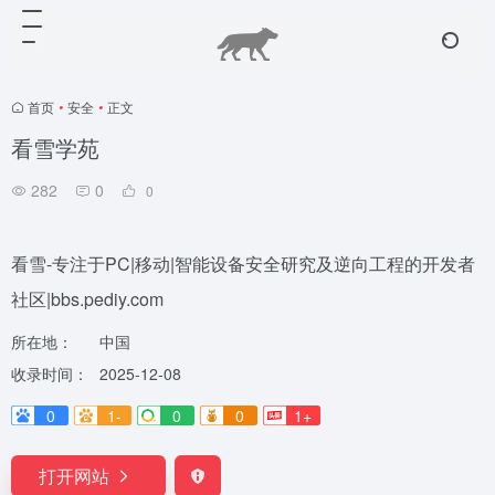
首页
•
安全
•
正文
看雪学苑
282
0
0
看雪-专注于PC|移动|智能设备安全研究及逆向工程的开发者
社区|bbs.pediy.com
所在地：
中国
收录时间：
2025-12-08
0
1-
0
0
1+
打开网站