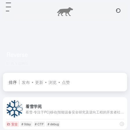
Reverse
共 1 篇网址
排序
发布
更新
浏览
点赞
看雪学苑
看雪-专注于PC|移动|智能设备安全研究及逆向工程的开发者社区|bbs.pediy.com
安全
# 0day
# CTF
# debug