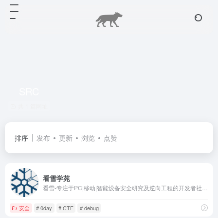
SRC
共 1 篇网址
排序
发布
更新
浏览
点赞
看雪学苑
看雪-专注于PC|移动|智能设备安全研究及逆向工程的开发者社区|bbs.pediy.com
安全
# 0day
# CTF
# debug