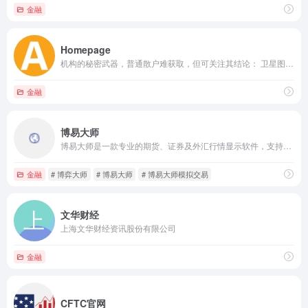
金融
Homepage
机构的秘密武器，普通散户难获取，但可关注其结论： 卫星图像：监测港口船只数量、钢厂开工热度。 物流数据：铁路货运量、卡车流量（反映实体经济）。 电商销售：如京东/拼多多的家电销量（间接反映铜需求）。 📊 这类数据多由付费数据库（如Wind、Bloomberg、万得）或专业咨询公司提供。
金融
博易大师
博易大师是一款专业的期货、证券及外汇行情显示软件，支持国内外多个市场的实时行情及图表显示，具有24小时全球品种看盘功能。软件界面简洁，功能齐全，支持云条件单、止损止盈等操作，适合投资者进行实时监控和交易决策。
金融
# 博弈大师
# 博易大师
# 博易大师模拟交易
文华财经
上海文华财经资讯股份有限公司
金融
CFTC官网