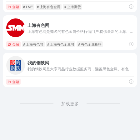
金融
# LME
# 上海有色金属
# 上海期货
上海有色网
上海有色网是知名的有色金属价格行情门户,提供最新的上海、长江等有色金属市场期货现货行情、资讯、交易、金融服务以及物流相关信息.国内有色金属现货价格的风向标,点击率居世界业内网站前列.
金融
# 上海有色网
# 上海有色金属网
# 有色金属价格
我的钢铁网
我的钢铁网是大宗商品行业数据服务商，涵盖黑色金属、有色金属、建筑材料、能源化工、农产品、新能源等，3000人团队为您提供价格、数据、快讯、分析、咨询、会务等服务，热线：400-671-1818
金融
加载更多