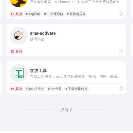
开发者导航网（codernav.com）收录了大量免费优质的AI人工智能、资源干货、在线工具等众多分类的网站，千余良心网站供您随时享用，是一个能够提高生活质量、工作效率和学习成绩的综合类导航网站。
其他
# acg导航
# 二次元导航
# 开发者导航
sms-activate
接码平台
其他
在线工具
在线工具,开发人员工具,代码格式化、压缩、加密、解密,下载链接转换,json格式化,正则测试工具,favicon在线制作,字帖工具,中文简繁体转换,迅雷下载链接转换,进制转换,二维码,照片压缩,pdf合并
其他
# json格式化
# pdf合并
# 下载链接转换
没有了